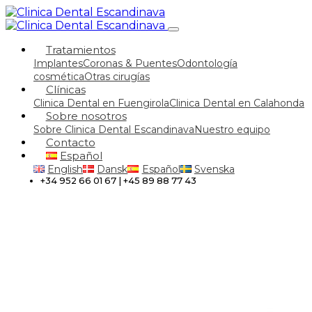
Tratamientos
Implantes
Coronas & Puentes
Odontología
cosmética
Otras cirugías
Clínicas
Clinica Dental en Fuengirola
Clinica Dental en Calahonda
Sobre nosotros
Sobre Clinica Dental Escandinava
Nuestro equipo
Contacto
Español
English
Dansk
Español
Svenska
+34 952 66 01 67 | +45 89 88 77 43