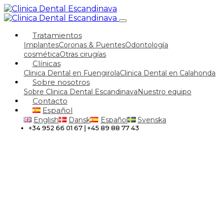
Tratamientos
Implantes
Coronas & Puentes
Odontología
cosmética
Otras cirugías
Clínicas
Clinica Dental en Fuengirola
Clinica Dental en Calahonda
Sobre nosotros
Sobre Clinica Dental Escandinava
Nuestro equipo
Contacto
Español
English
Dansk
Español
Svenska
+34 952 66 01 67 | +45 89 88 77 43