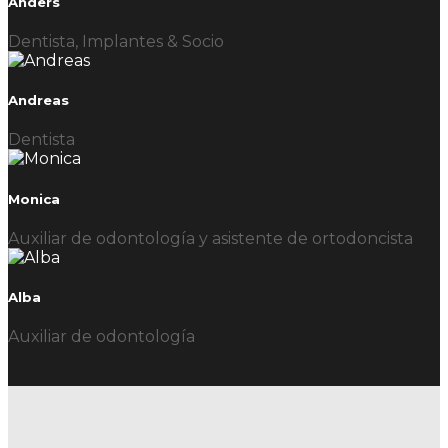
Anders
Dentista, Implantes & Socio
Andreas
Dentista
Monica
Auxiliar de odontología y asistente de ortodoncista
Alba
Auxiliar de odontología