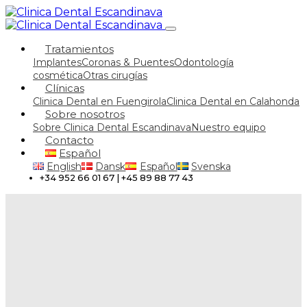
Tratamientos
Implantes
Coronas & Puentes
Odontología
cosmética
Otras cirugías
Clínicas
Clinica Dental en Fuengirola
Clinica Dental en Calahonda
Sobre nosotros
Sobre Clinica Dental Escandinava
Nuestro equipo
Contacto
Español
English
Dansk
Español
Svenska
+34 952 66 01 67 | +45 89 88 77 43