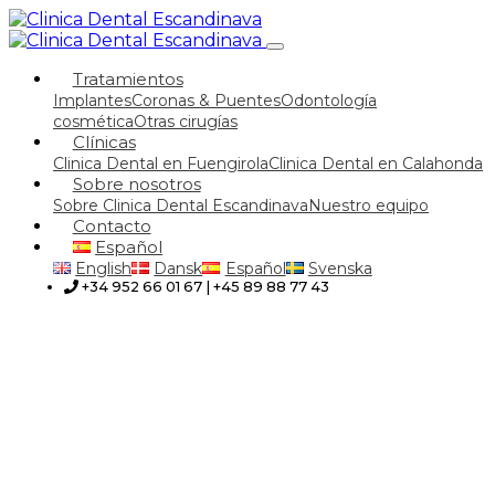
Tratamientos
Implantes
Coronas & Puentes
Odontología
cosmética
Otras cirugías
Clínicas
Clinica Dental en Fuengirola
Clinica Dental en Calahonda
Sobre nosotros
Sobre Clinica Dental Escandinava
Nuestro equipo
Contacto
Español
English
Dansk
Español
Svenska
+34 952 66 01 67 | +45 89 88 77 43