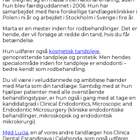
hun blev færdiguddannet i 2006. Hun har
samarbejdet med flere forskellige tandlægeklinikker i
Polen i ni år og arbejdet i Stockholm i Sverige i fire år.
Marta er en mester inden for rodbehandlinger. Det er
hende, der vil forsøge at redde din tand, hvis du får
betændelse.
Hun udfører også
kosmetisk tandpleje
,
genoprettende tandpleje og protetik. Men hendes
specialområde inden for tandpleje er endodonti –
bedre kendt som rodbehandling.
Du vil være i veluddannede og ambitiøse hænder
med Marta som din tandlæge. Samtidig med at hun
hjælper patienter med alle ovenstående
behandlingstyper, er hun også i gang med at tage en
kandidatgrad i Clinical Endodontics, Microscopic and
Endodontic Microsurgery (kliniske endodontiske
behandlinger, mikroskopisk og endodontisk
mikrokirurgi).
Mød Lucia
, en af vores andre tandlæger hos Clinica
Dental Escandinava i Calahonda, som også udfører