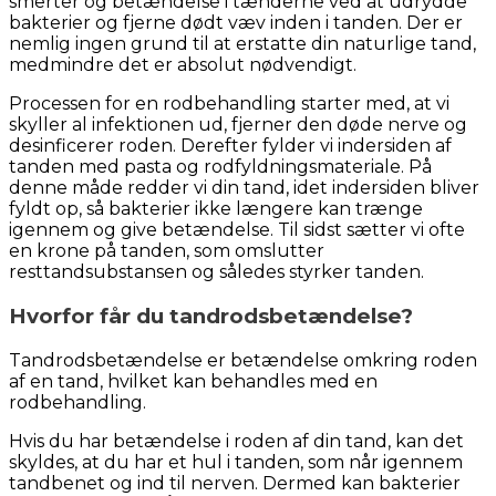
smerter og betændelse i tænderne ved at udrydde
bakterier og fjerne dødt væv inden i tanden. Der er
nemlig ingen grund til at erstatte din naturlige tand,
medmindre det er absolut nødvendigt.
Processen for en rodbehandling starter med, at vi
skyller al infektionen ud, fjerner den døde nerve og
desinficerer roden. Derefter fylder vi indersiden af
tanden med pasta og rodfyldningsmateriale. På
denne måde redder vi din tand, idet indersiden bliver
fyldt op, så bakterier ikke længere kan trænge
igennem og give betændelse. Til sidst sætter vi ofte
en krone på tanden, som omslutter
resttandsubstansen og således styrker tanden.
Hvorfor får du tandrodsbetændelse?
Tandrodsbetændelse er betændelse omkring roden
af en tand, hvilket kan behandles med en
rodbehandling.
Hvis du har betændelse i roden af din tand, kan det
skyldes, at du har et hul i tanden, som når igennem
tandbenet og ind til nerven. Dermed kan bakterier