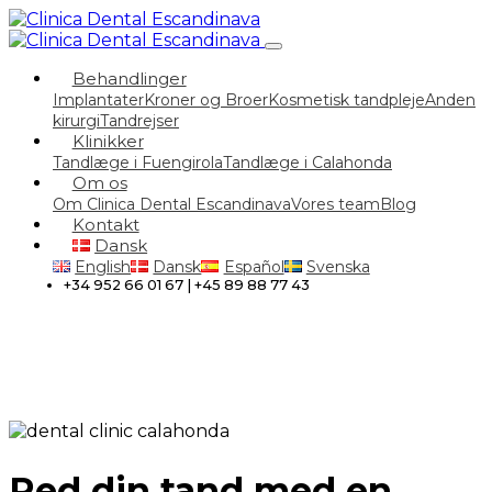
Behandlinger
Implantater
Kroner og Broer
Kosmetisk tandpleje
Anden
kirurgi
Tandrejser
Klinikker
Tandlæge i Fuengirola
Tandlæge i Calahonda
Om os
Om Clinica Dental Escandinava
Vores team
Blog
Kontakt
Dansk
English
Dansk
Español
Svenska
+34 952 66 01 67 | +45 89 88 77 43
Red din tand med en