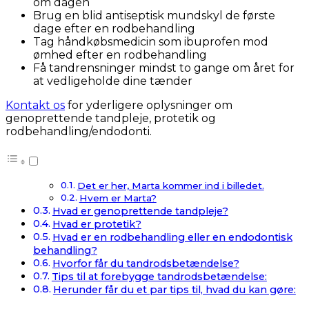
om dagen
Brug en blid antiseptisk mundskyl de første
dage efter en rodbehandling
Tag håndkøbsmedicin som ibuprofen mod
ømhed efter en rodbehandling
Få tandrensninger mindst to gange om året for
at vedligeholde dine tænder
Kontakt os
for yderligere oplysninger om
genoprettende tandpleje, protetik og
rodbehandling/endodonti.
Det er her, Marta kommer ind i billedet.
Hvem er Marta?
Hvad er genoprettende tandpleje?
Hvad er protetik?
Hvad er en rodbehandling eller en endodontisk
behandling?
Hvorfor får du tandrodsbetændelse?
Tips til at forebygge tandrodsbetændelse:
Herunder får du et par tips til, hvad du kan gøre: