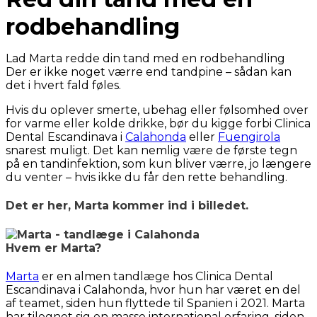
rodbehandling
Lad Marta redde din tand med en rodbehandling
Der er ikke noget værre end tandpine – sådan kan
det i hvert fald føles.
Hvis du oplever smerte, ubehag eller følsomhed over
for varme eller kolde drikke, bør du kigge forbi Clinica
Dental Escandinava i
Calahonda
eller
Fuengirola
snarest muligt. Det kan nemlig være de første tegn
på en tandinfektion, som kun bliver værre, jo længere
du venter – hvis ikke du får den rette behandling.
Det er her, Marta kommer ind i billedet.
Hvem er Marta?
Marta
er en almen tandlæge hos Clinica Dental
Escandinava i Calahonda, hvor hun har været en del
af teamet, siden hun flyttede til Spanien i 2021. Marta
har tilegnet sig en masse international erfaring, siden