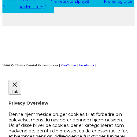
Implantater
Kosmetisk tandpleje
Kroner og broer
Anden kirurgi
1986 © Clinica Dental Escandinava
|
YouTube
|
Facebook
|
Luk
Privacy Overview
Denne hjemmeside bruger cookies til at forbedre din
oplevelse, mens du navigerer gennem hjemmesiden.
Ud af disse bliver de cookies, der er kategoriseret som
nødvendige, gemt i din browser, da de er essentielle for,
at hjemmesidens grundlæggende funktioner fungerer.