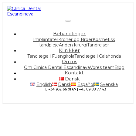
Behandlinger
Implantater
Kroner og Broer
Kosmetisk
tandpleje
Anden kirurgi
Tandrejser
Klinikker
Tandlæge i Fuengirola
Tandlæge i Calahonda
Om os
Om Clinica Dental Escandinava
Vores team
Blog
Kontakt
Dansk
English
Dansk
Español
Svenska
+34 952 66 01 67 | +45 89 88 77 43