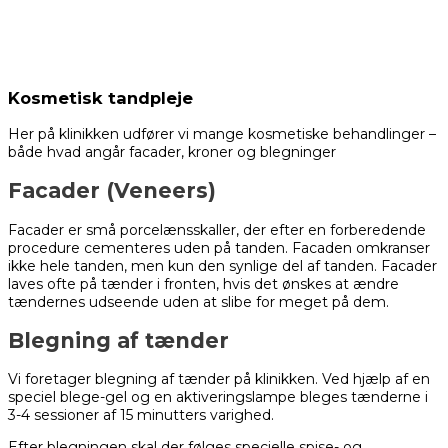
Kosmetisk tandpleje
Her på klinikken udfører vi mange kosmetiske behandlinger –
både hvad angår facader, kroner og blegninger
Facader (Veneers)
Facader er små porcelænsskaller, der efter en forberedende
procedure cementeres uden på tanden. Facaden omkranser
ikke hele tanden, men kun den synlige del af tanden. Facader
laves ofte på tænder i fronten, hvis det ønskes at ændre
tændernes udseende uden at slibe for meget på dem.
Blegning af tænder
Vi foretager blegning af tænder på klinikken. Ved hjælp af en
speciel blege-gel og en aktiveringslampe bleges tænderne i
3-4 sessioner af 15 minutters varighed.
Efter blegningen skal der følges specielle spise- og